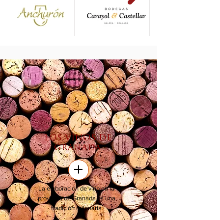
LOS VINOS DE
GRANADA
+
La elaboración de vino en la
provincia de Granada es una
tradición milenaria