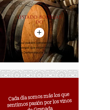
LISTADO BODEGAS
DO
+
Aquí puedes conocer todas las
bodegas que están adheridas a
la Denominación de Origen
Cada día somos más los que
sentimos pasión por los vinos
de Granada