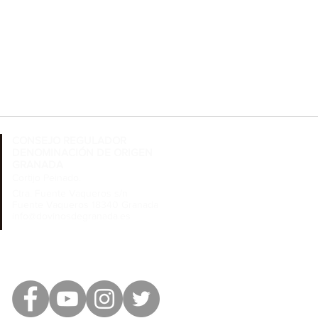
CONSEJO REGULADOR
DENOMINACIÓN DE ORIGEN
GRANADA
Cortijo Peinado.
Ctra. Fuente Vaqueros s/n
Fuente Vaqueros 18340 Granada
info@dovinosdegranada.es
Tel: ​691 032 409