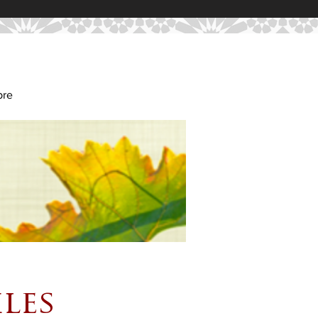
bre
les