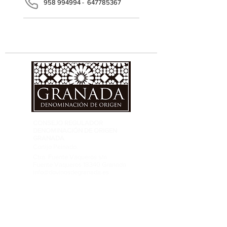
958 994994 - 647785367
CONSEJO REGULADOR
DENOMINACIÓN DE ORIGEN
GRANADA
Cortijo Peinado.
Ctra. Fuente Vaqueros s/n
Fuente Vaqueros 18340 Granada
info@dovinosdegranada.es
Tel: ​691 032 409