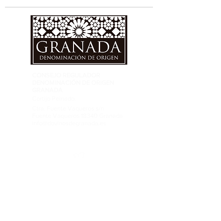
CONSEJO REGULADOR
DENOMINACIÓN DE ORIGEN
GRANADA
Cortijo Peinado.
Ctra. Fuente Vaqueros s/n
Fuente Vaqueros 18340 Granada
info@dovinosdegranada.es
Tel: ​691 032 409