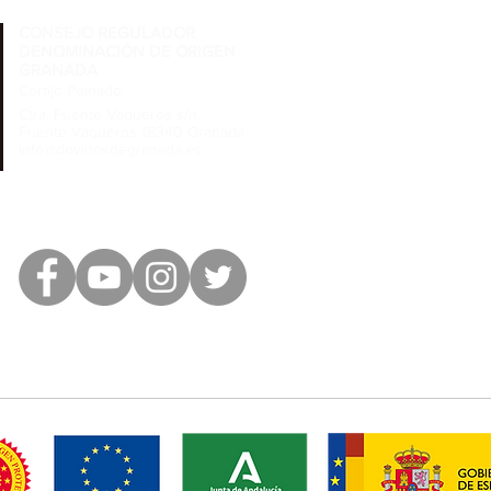
CONSEJO REGULADOR
DENOMINACIÓN DE ORIGEN
GRANADA
Cortijo Peinado.
Ctra. Fuente Vaqueros s/n
Fuente Vaqueros 18340 Granada
info@dovinosdegranada.es
Tel: ​691 032 409
SIGUENOS EN RRSS