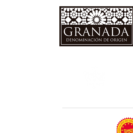
La DOP Vinos de Granada ha
obtenido una ayuda de la Unión
Europea y de la Junta de Andalucía
a través del Fondo Europeo
Agrícola de Desarrollo Rural , para