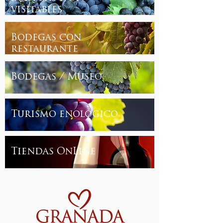
visitables
Bodegas con
restaurante
Bodegas / Museo
Turismo enológico
Tiendas OnLine