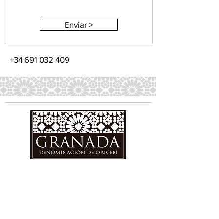
Enviar >
+34 691 032 409
CONSEJO REGULADOR
DENOMINACIÓN DE ORIGEN
GRANADA
Cortijo Peinado.
Ctra. Fuente Vaqueros s/n
Fuente Vaqueros 18340 Granada
info@dovinosdegranada.es