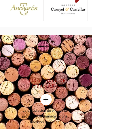
LOS VINOS DE
GRANADA
+
La elaboración de vino en la
provincia de Granada es una
tradición milenaria