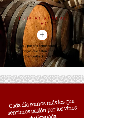
LISTADO BODEGAS
DO
+
Aquí puedes conocer todas las
bodegas que están adheridas a
la Denominación de Origen
Cada día somos más los que
sentimos pasión por los vinos
de Granada