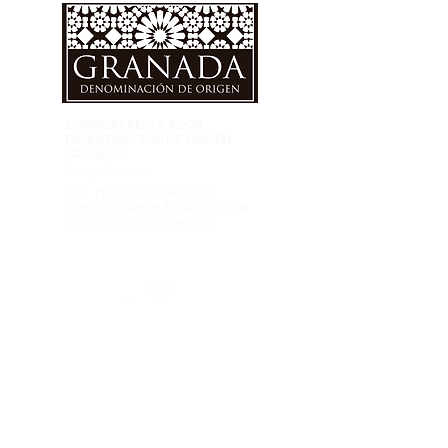
CONSEJO REGULADOR
DENOMINACIÓN DE ORIGEN
GRANADA
Cortijo Peinado.
Ctra. Fuente Vaqueros s/n
Fuente Vaqueros 18340 Granada
info@dovinosdegranada.es
Tel: ​691 032 409