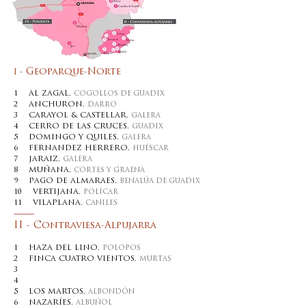
Geoparque-Norte
I -
1 AL
ZAGAL
.
COGOLLOS DE GUADIX
2 ANCHURON.
DARRO
3 CARAYOL & CASTELLAR.
GALERA
4 CERRO DE LAS CRUCES.
GUADIX
5 DOMINGO Y QUILES.
GALERA
6 FERNANDEZ HERRERO.
HUÉSCAR
7 JARAIZ.
GALERA
Sierra Nevada
8 MUÑANA.
CORTES Y GRAENA
9 PAGO DE ALMARAES.
BENALÚA DE GUADIX
10 VERTIJANA.
POLÍCAR
11 VILAPLANA.
CANILES
----------
II - Contraviesa-Alpujarra
1 HAZA DEL LINO.
POLOPOS
2 FINCA CUATRO VIENTOS.
MURTAS
3
LA DIVISA.
TORVIZCÓN
4
LOS BARRANCOS.
LOBRAS
5 LOS MARTOS.
ALBONDÓN
6 NAZARÍES.
ALBUÑOL