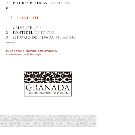
7 PIEDRAS BLANCAS.
TORVIZCÓN
8
RAMBLA HUAREA.
ALBUÑOL
----------
III - Poniente
1 CALVENTE.
JETE
2 FONTEDEI.
DEIFONTES
3 SEÑORIO DE NEVADA.
VILLAMENA
----------
Pulsa sobre el nombre para ampliar la
información de la bodega