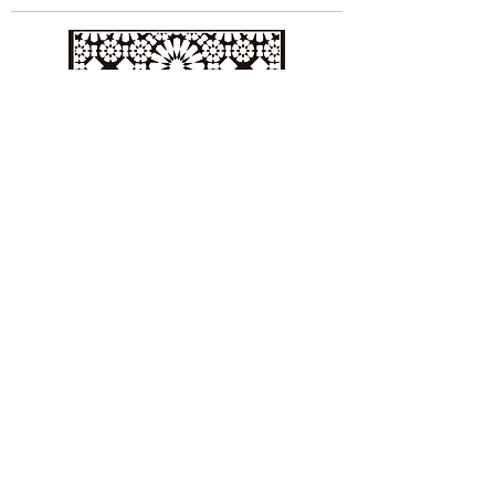
CONSEJO REGULADOR
DENOMINACIÓN DE ORIGEN
GRANADA
Cortijo Peinado.
Ctra. Fuente Vaqueros s/n
Fuente Vaqueros 18340 Granada
info@dovinosdegranada.es
Tel: ​691 032 409