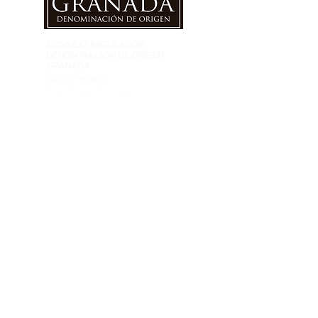
CONSEJO REGULADOR
DENOMINACIÓN DE ORIGEN
GRANADA
Cortijo Peinado.
Ctra. Fuente Vaqueros s/n
Fuente Vaqueros 18340 Granada
info@dovinosdegranada.es
Tel: ​691 032 409
SIGUENOS EN RRSS