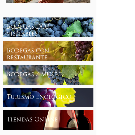
Bodegas DOP
visitables
Bodegas con
restaurante
Bodegas / Museo
Turismo enológico
Tiendas OnLine