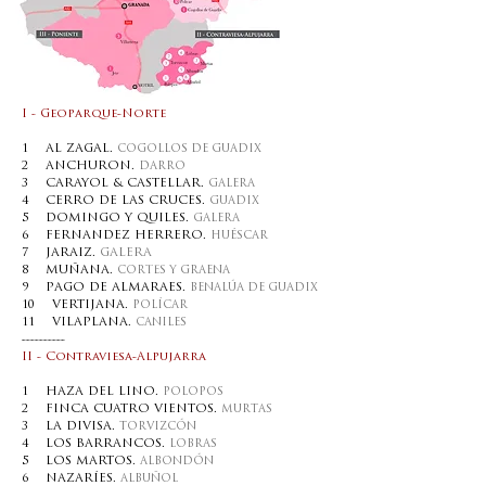
I - Geoparque-Norte
1 AL ZAGAL.
COGOLLOS DE GUADIX
2 ANCHURON.
DARRO
3 CARAYOL & CASTELLAR.
GALERA
4 CERRO DE LAS CRUCES.
GUADIX
5 DOMINGO Y QUILES.
GALERA
6 FERNANDEZ HERRERO.
HUÉSCAR
7 JARAIZ.
GALERA
Sierra Nevada
8 MUÑANA.
CORTES Y GRAENA
9 PAGO DE ALMARAES.
BENALÚA DE GUADIX
10 VERTIJANA.
POLÍCAR
11 VILAPLANA.
CANILES
----------
II - Contraviesa-Alpujarra
1 HAZA DEL LINO.
POLOPOS
2 FINCA CUATRO VIENTOS.
MURTAS
3 LA DIVISA.
TORVIZCÓN
4 LOS BARRANCOS.
LOBRAS
5 LOS MARTOS.
ALBONDÓN
6 NAZARÍES.
ALBUÑOL