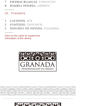
7 PIEDRAS BLANCAS.
TORVIZCÓN
8 RAMBLA HUAREA.
ALBUÑOL
----------
III - Poniente
1 CALVENTE.
JETE
2 FONTEDEI.
DEIFONTES
3 SEÑORIO DE NEVADA.
VILLAMENA
---------
Click on the name to expand the
information of the winery