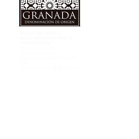
REGULATORY COUNCIL
PROTECTED DESIGNATION OF
ORIGIN GRANADA
Cortijo Peinado ”. Ctra.
Fuentevaqueros s / n
(access by highway A-92, exit 234-
235)
Fountain Vaqueros 18340 Granada
FOLLOW US ON RRSS