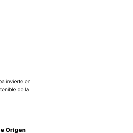
a invierte en 
tenible de la 
𝗲 𝗢𝗿𝗶𝗴𝗲𝗻 