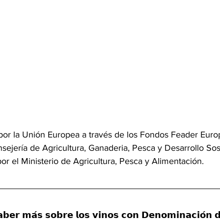
por la Unión Europea a través de los Fondos Feader Europ
nsejería de Agricultura, Ganaderia, Pesca y Desarrollo Sos
or el Ministerio de Agricultura, Pesca y Alimentación.
𝗮𝗯𝗲𝗿 𝗺𝗮́𝘀 𝘀𝗼𝗯𝗿𝗲 𝗹𝗼𝘀 𝘃𝗶𝗻𝗼𝘀 𝗰𝗼𝗻 𝗗𝗲𝗻𝗼𝗺𝗶𝗻𝗮𝗰𝗶𝗼́𝗻 