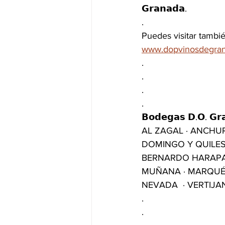
𝗚𝗿𝗮𝗻𝗮𝗱𝗮. 
.
Puedes visitar tambi
www.dopvinosdegran
.
.
.
.
𝗕𝗼𝗱𝗲𝗴𝗮𝘀 𝗗.𝗢. 𝗚𝗿
AL ZAGAL · ANCHUR
DOMINGO Y QUILES 
BERNARDO HARAPA ·
MUÑANA · MARQUÉS 
NEVADA  · VERTIJA
.
.