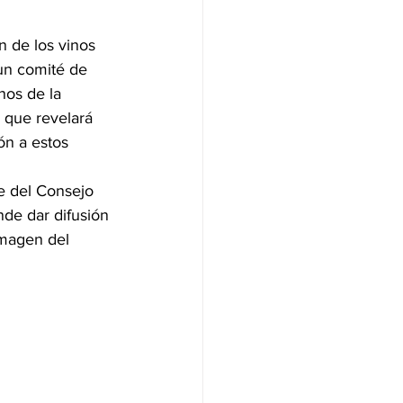
n de los vinos 
un comité de 
nos de la 
 que revelará 
ón a estos 
de del Consejo 
de dar difusión 
imagen del 