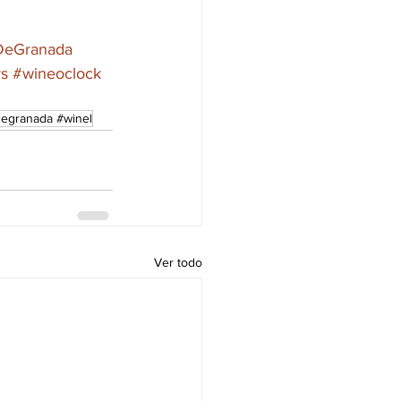
DeGranada
rs
#wineoclock
egranada #winel
Ver todo